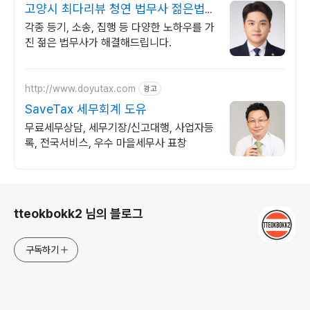
고양시 최다리뷰 청연 법무사 젊은법무
사 1:1 맞춤 해결
각종 등기, 소송, 집행 등 다양한 노하우를 가
진 젊은 법무사가 해결해드립니다.
http://www.doyutax.com
광고
SaveTax 세무회계 도유
무료세무상담, 세무기장/신고대행, 사업자등
록, 전국서비스, 우수 마을세무사 표창
로그 정보
tteokbokk2 님의 블로그
구독하기