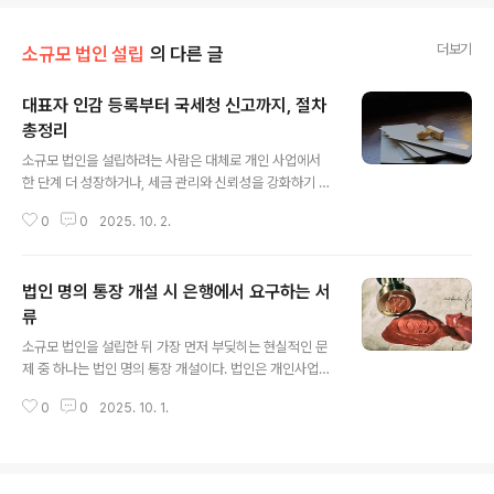
더보기
소규모 법인 설립
의 다른 글
대표자 인감 등록부터 국세청 신고까지, 절차
총정리
글 내용
소규모 법인을 설립하려는 사람은 대체로 개인 사업에서
한 단계 더 성장하거나, 세금 관리와 신뢰성을 강화하기 위
해 법인을 선택한다. 하지만 소규모 법인 설립 과정은 단순
0
0
2025. 10. 2.
히 등기소에서 서류만 제출한다고 끝나는 일이 아니다. 대
표자 인감 등록부터 시작해서 사업자등록 신청, 4대 보험
신고, 그리고 국세청에 진행해야 하는 각종 신고까지 꼼꼼
법인 명의 통장 개설 시 은행에서 요구하는 서
히 챙겨야 하는 절차가 이어진다. 특히 1인 법인의 경우, 직
원이 없어도 대표자가 모든 절차를 직접 수행해야 하므로
류
글 내용
더 세밀한 준비가 필요하다. 많은 초보 사업자들이 이 과정
소규모 법인을 설립한 뒤 가장 먼저 부딪히는 현실적인 문
에서 서류 누락이나 신고 지연으로 불필요한 시간과 비용
제 중 하나는 법인 명의 통장 개설이다. 법인은 개인사업자
을 소모한다. 따라서 소규모 법인을 설립하려는 사람은 전
와 달리 모든 거래를 법인 계좌를 통해 진행해야 세무적으
체 절차를 흐름에 맞게 이해하고, 실무적으로 어떤 순서로
0
0
2025. 10. 1.
로 투명성이 확보된다. 따라서 은행에서 법인 명의 통장을
준비해야 하는지를 명확히 알아두는 것..
개설하지 못하면 세금 신고나 거래 관리가 원활하게 진행
되지 않는다. 하지만 막상 은행을 방문하면 예상보다 많은
서류를 요구받고, 준비하지 못한 서류 때문에 개설이 지연